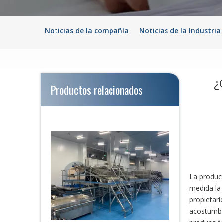
Noticias de la compañía
Noticias de la Industria
¿
Productos relacionados
Línea de procesamiento PUD Vannmei de alta capacidad automática
La produc
medida la 
propietar
acostumbr