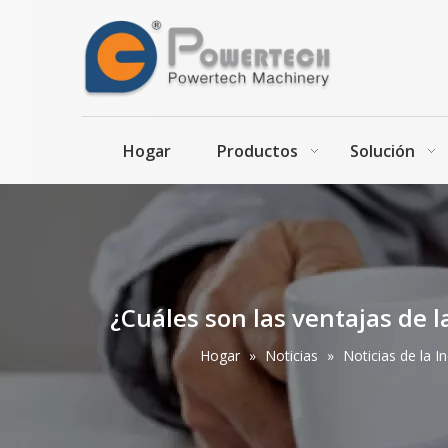
Hogar
Productos
Solución
¿Cuáles son las ventajas de 
Línea automática de procesamiento de alimentos de panadería de alta eficiencia
Hogar
»
Noticias
»
Noticias de la In