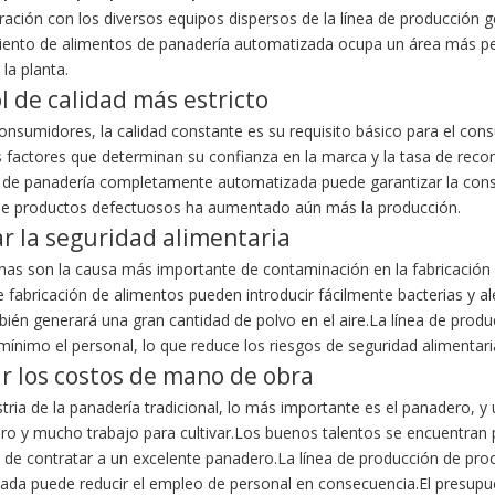
ación con los diversos equipos dispersos de la línea de producción g
ento de alimentos de panadería automatizada ocupa un área más pequ
 la planta.
l de calidad más estricto
onsumidores, la calidad constante es su requisito básico para el con
es factores que determinan su confianza en la marca y la tasa de rec
 de panadería completamente automatizada puede garantizar la consis
e productos defectuosos ha aumentado aún más la producción.
r la seguridad alimentaria
nas son la causa más importante de contaminación en la fabricación
fabricación de alimentos pueden introducir fácilmente bacterias y a
mbién generará una gran cantidad de polvo en el aire.La línea de pro
mínimo el personal, lo que reduce los riesgos de seguridad alimentar
r los costos de mano de obra
ustria de la panadería tradicional, lo más importante es el panadero
uro y mucho trabajo para cultivar.Los buenos talentos se encuentran 
o de contratar a un excelente panadero.La línea de producción de p
ada puede reducir el empleo de personal en consecuencia.El presupu