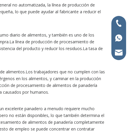
eneral no automatizada, la línea de producción de
eña, lo que puede ayudar al fabricante a reducir el
+86-400
sumo diario de alimentos, y también es uno de los
+86-15
ompra.La línea de producción de procesamiento de
tencia del producto y reducir los residuos.La tasa de
info@p
 de alimentos.Los trabajadores que no cumplen con las
lérgenos en los alimentos, y caminar en la producción
ducción de procesamiento de alimentos de panadería
ia causados ​​por humanos.
, y un excelente panadero a menudo requiere mucho
pero no están disponibles, lo que también determina el
rocesamiento de alimentos de panadería completamente
esto de empleo se puede concentrar en contratar