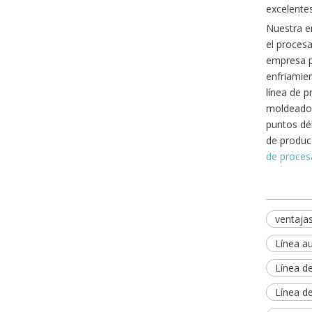
excelente
Línea automática de procesamiento de salmón de alta capacidad
Nuestra em
el proces
empresa p
enfriamie
línea de 
moldeado,
puntos déb
de producc
de proce
Línea automática de procesamiento de desvenado Vannmei de alta capacidad
ventaja
Línea a
Línea d
Línea d