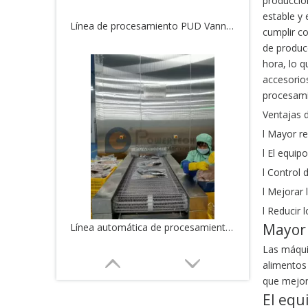
producció
estable y
Línea automática de procesamiento de bagre de alta capacidad
cumplir co
de produc
hora, lo 
accesorios
procesami
Ventajas 
l Mayor r
l El equi
l Control 
l Mejorar 
l Reducir
Mayor
Línea automática de procesamiento de alimentos de trigo de alta eficiencia
Las máqui
alimentos
que mejor
El equ