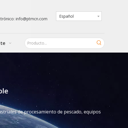
Español
ctrónico: info@ptmcn.com
nte
ble
striales de procesamiento de pescado, equipos