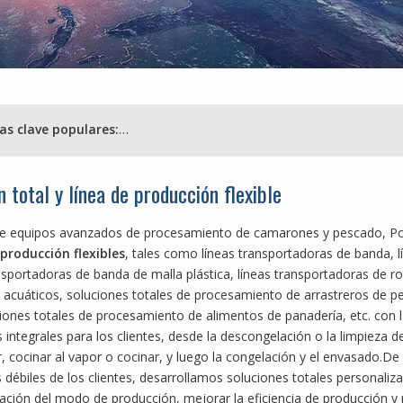
Palabras clave populares:
Equipos de procesamiento de camarones y equ
n total y línea de producción flexible
 equipos avanzados de procesamiento de camarones y pescado, Pow
 producción flexibles
, tales como líneas transportadoras de banda, 
nsportadoras de banda de malla plástica, líneas transportadoras de r
 acuáticos, soluciones totales de procesamiento de arrastreros de p
ciones totales de procesamiento de alimentos de panadería, etc. co
 integrales para los clientes, desde la descongelación o la limpieza 
, cocinar al vapor o cocinar, y luego la congelación y el envasado.D
 débiles de los clientes, desarrollamos soluciones totales personaliza
ción del modo de producción, mejorar la eficiencia de producción y m