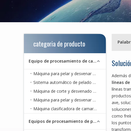
categoria de producto
Solució
Equipo de procesamiento de camarones
Máquina para pelar y desvenar camarones
Además de
Sistema automático de pelado de camarones
líneas de
líneas tra
Máquina de corte y desvenado de cangrejos de río
productos
Máquina para pelar y desvenar camarones para restaurante
ave, solu
Máquina clasificadora de camarones
soluciones
como freír
Equipos de procesamiento de pescado
los puntos
transforma