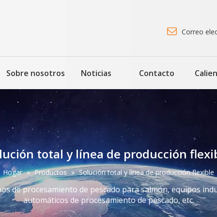

Correo ele
Sobre nosotros
Noticias
Contacto
Calie
lución total y línea de producción flexi
Hogar
»
Productos
»
Solución total y línea de producción flexible
os de procesamiento de pescado para salmón, equipos indu
automáticos de procesamiento de pescado, etc.