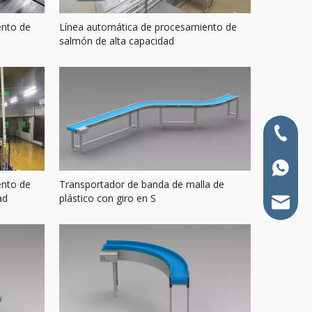
ento de
Línea automática de procesamiento de
salmón de alta capacidad
+86-400
+86-15
ento de
Transportador de banda de malla de
ad
plástico con giro en S
info@p