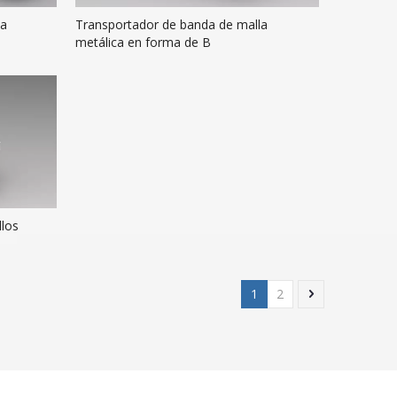
la
Transportador de banda de malla
metálica en forma de B
llos
1
2