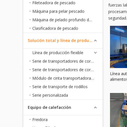
Fileteadora de pescado
fuerzas l
Máquina para pelar pescado
procesami
seguridad.
Máquina de pelado profundo de pescado
Clasificadora de pescado
Solución total y línea de producción flexible
Línea de producción flexible
Serie de transportadores de correa CoBelt
Serie de transportadores de correa de malla metálica
Línea au
Módulo de cinta transportadora de malla plástica serie
alimentos
Serie de transporte de rodillos
Serie personalizada
Equipo de calefacción
Freidora