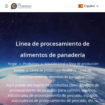
Español
Línea de procesamiento de
alimentos de panadería
Hogar
»
Productos
»
Solución total y línea de producción
flexible
»
Línea de producción flexible
»
Línea de
procesamiento de alimentos de panadería
Aquí puede ver nuestros productos como equipos de
procesamiento de pescado para salmón, equipos
industriales de procesamiento de pescado, equipos
automáticos de procesamiento de pescado, etc.