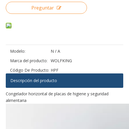
Preguntar
Línea de procesamiento de bagre automático de mantenimiento conveniente
Línea de procesamiento automático de bagre con el costo de operación más bajo
Modelo:
N / A
Marca del producto:
WOLFKING
Código De Producto:
HPF
Descripción del producto
Congelador horizontal de placas de higiene y seguridad
Línea automática de solución total de bagre
Línea de procesamiento de bagre estable multifuncional
alimentaria