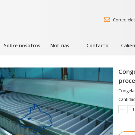

Correo ele
Sobre nosotros
Noticias
Contacto
Calie
Conge
proce
Congelad
Cantidad