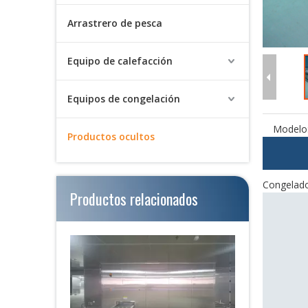
Sistema de refrigeración Kobelco prefabricado de alimentos de alta capacidad y ahorro de energía
Arrastrero de pesca
Equipo de calefacción
Equipos de congelación
Modelo
Productos ocultos
Congelador
Productos relacionados
Congelador espiral de alta capacidad para alimentos prefabricados