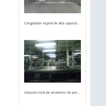
Solución total de arrastrero de pesca estable multifuncional
Solución total de arrastre de pesca automática flexible