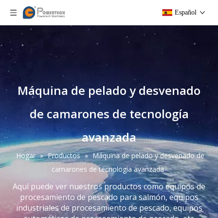
Español
Máquina de pelado y desvenado
de camarones de tecnología
avanzada
Hogar
»
Productos
»
Máquina de pelado y desvenado de
camarones de tecnología avanzada
Aquí puede ver nuestros productos como equipos de
procesamiento de pescado para salmón, equipos
industriales de procesamiento de pescado, equipos