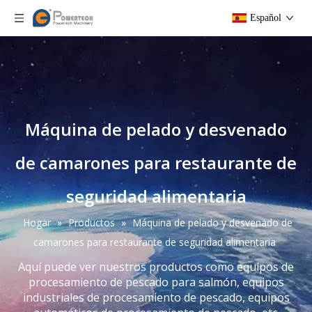
Español
Máquina de pelado y desvenado
de camarones para restaurante de
seguridad alimentaria
Hogar
»
Productos
»
Máquina de pelado y desvenado de
camarones para restaurante de seguridad alimentaria
Aquí puede ver nuestros productos como equipos de
procesamiento de pescado para salmón, equipos
industriales de procesamiento de pescado, equipos