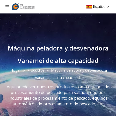
Español
Máquina peladora y desvenadora
Vanamei de alta capacidad
Hogar
»
Productos
»
Máquina peladora y desvenadora
Vanamei de alta capacidad
Aquí puede ver nuestros productos como equipos de
procesamiento de pescado para salmón, equipos
industriales de procesamiento de pescado, equipos
automáticos de procesamiento de pescado, etc.